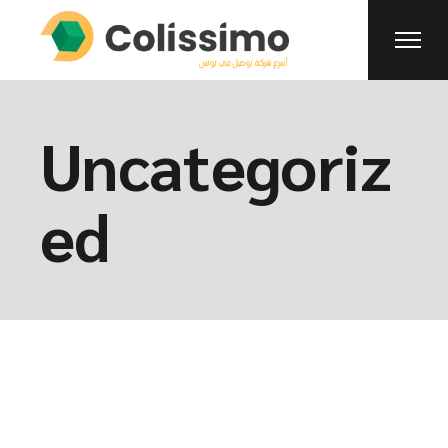
Skip
to
the
content
Uncategoriz
ed